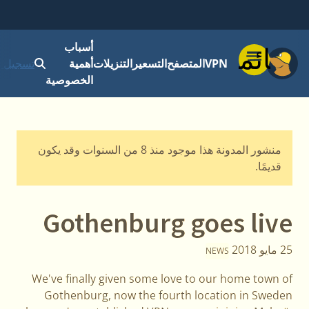
أسباب
قائمة
VPN
المتصفح
التسعير
التنزيلات
أهمية
تسجيل ا
الخصوصية
منشور المدونة هذا موجود منذ 8 من السنوات وقد يكون
قديمًا.
Gothenburg goes live
25 مايو 2018
NEWS
We've finally given some love to our home town of
Gothenburg, now the fourth location in Sweden