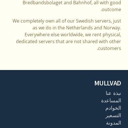
Bredbandsbolaget and Bahnhof, all with good
outcome.
We completely own all of our Swedish servers, just
as we do in the Netherlands and Norway.
Everywhere else worldwide, we rent physical,
dedicated servers that are not shared with other
customers.
MULLVAD
نبذة عنا
المساعدة
الخوادم
التسعير
المدونة