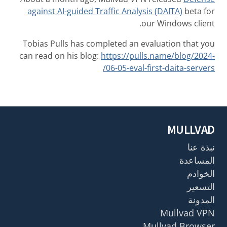
against AI-guided Traffic Analysis (DAITA)
beta for
our Windows client.
Tobias Pulls has completed an evaluation that you
can read on his blog:
https://pulls.name/blog/2024-
06-05-eval-first-daita-servers/
MULLVAD
نبذة عنا
المساعدة
الخوادم
التسعير
المدونة
Mullvad VPN
Mullvad Browser