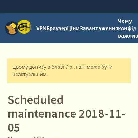
Чому
Меню
VPN
Браузер
Ціни
Завантаження
конфід
важли
Цьому допису в блозі 7 р., і він може бути
неактуальним.
Scheduled
maintenance 2018-11-
05