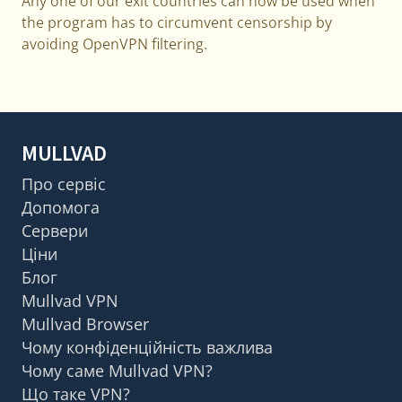
Any one of our exit countries can now be used when
the program has to circumvent censorship by
avoiding OpenVPN filtering.
MULLVAD
Про сервіс
Допомога
Сервери
Ціни
Блог
Mullvad VPN
Mullvad Browser
Чому конфіденційність важлива
Чому саме Mullvad VPN?
Що таке VPN?