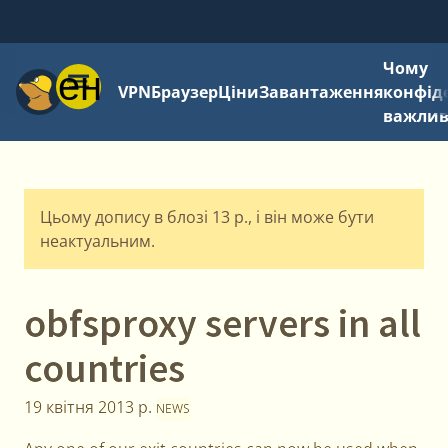
Чому
Меню
VPN
Браузер
Ціни
Завантаження
конфід
важли
Цьому допису в блозі 13 р., і він може бути
неактуальним.
obfsproxy servers in all
countries
19 квітня 2013 р.
NEWS