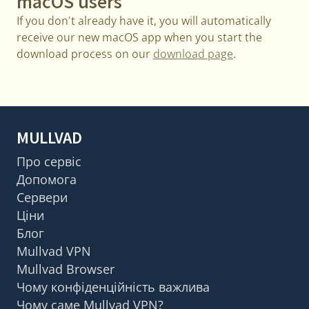
macOS users
If you don't already have it, you will automatically
receive our new macOS app when you start the
download process on our
download page
.
MULLVAD
Про сервіс
Допомога
Сервери
Ціни
Блог
Mullvad VPN
Mullvad Browser
Чому конфіденційність важлива
Чому саме Mullvad VPN?