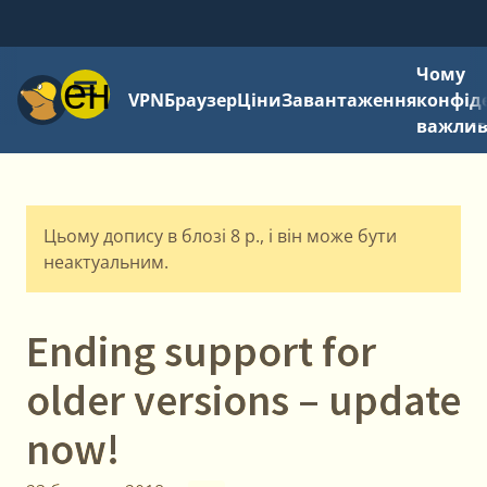
Чому
Меню
VPN
Браузер
Ціни
Завантаження
конфід
важли
Цьому допису в блозі 8 р., і він може бути
неактуальним.
Ending support for
older versions – update
now!