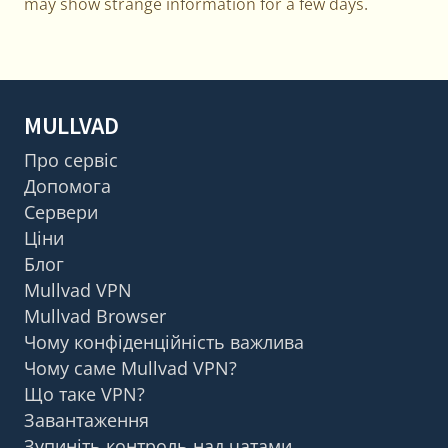
may show strange information for a few days.
MULLVAD
Про сервіс
Допомога
Сервери
Ціни
Блог
Mullvad VPN
Mullvad Browser
Чому конфіденційність важлива
Чому саме Mullvad VPN?
Що таке VPN?
Завантаження
Зупиніть контроль над чатами