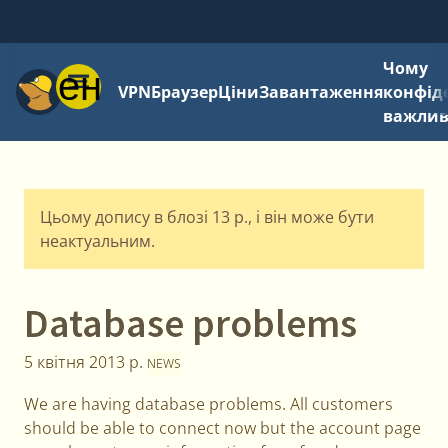
Чому
Меню
VPN
Браузер
Ціни
Завантаження
конфід
важли
Цьому допису в блозі 13 р., і він може бути
неактуальним.
Database problems
5 квітня 2013 р.
NEWS
We are having database problems. All customers
should be able to connect now but the account page