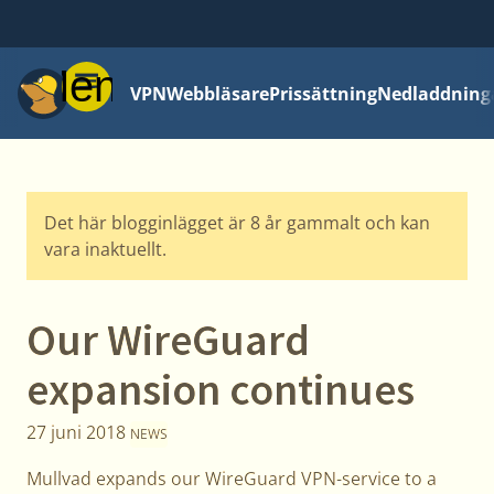
Meny
VPN
Webbläsare
Prissättning
Nedladdning
Det här blogginlägget är 8 år gammalt och kan
vara inaktuellt.
Our WireGuard
expansion continues
27 juni 2018
NEWS
Mullvad expands our WireGuard VPN-service to a