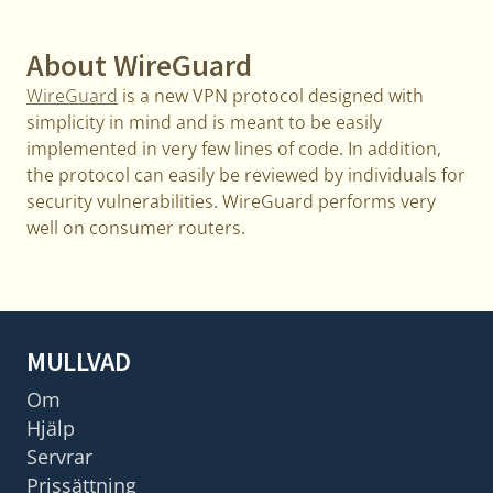
About WireGuard
WireGuard
is a new VPN protocol designed with
simplicity in mind and is meant to be easily
implemented in very few lines of code. In addition,
the protocol can easily be reviewed by individuals for
security vulnerabilities. WireGuard performs very
well on consumer routers.
MULLVAD
Om
Hjälp
Servrar
Prissättning