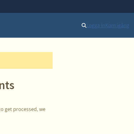
Logga in
Kom igång
nts
to get processed, we