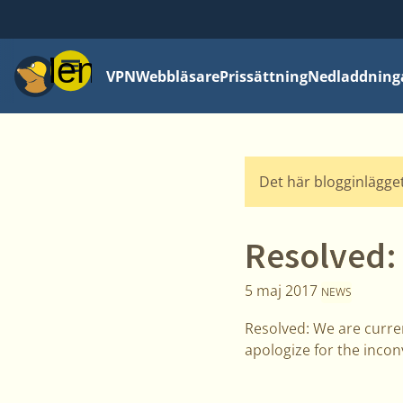
Meny
VPN
Webbläsare
Prissättning
Nedladdning
Det här blogginlägget
Resolved:
5 maj 2017
NEWS
Resolved: We are curren
apologize for the inco