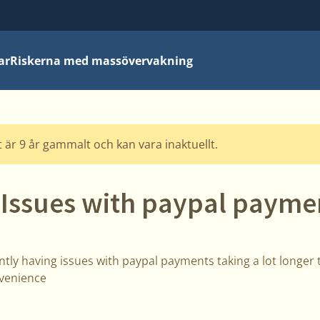
ar
Riskerna med massövervakning
 är 9 år gammalt och kan vara inaktuellt.
 Issues with paypal payme
tly having issues with paypal payments taking a lot longer 
nvenience