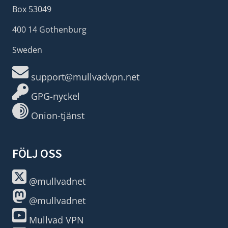
Box 53049
400 14 Gothenburg
Sweden
support@mullvadvpn.net
GPG-nyckel
Onion-tjänst
FÖLJ OSS
@mullvadnet
@mullvadnet
Mullvad VPN