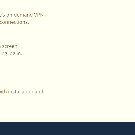
ice’s on-demand VPN
sconnections.
 screen.
ng log in.
ith installation and