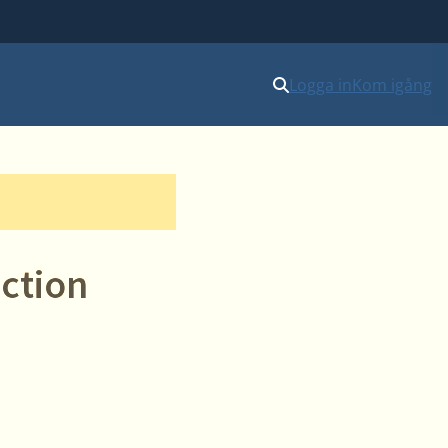
Logga in
Kom igång
ction