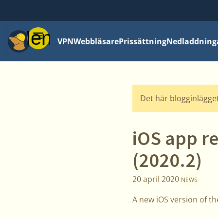
Meny
VPN
Webbläsare
Prissättning
Nedladdning
Det här blogginlägget
iOS app r
(2020.2)
20 april 2020
NEWS
A new iOS version of t