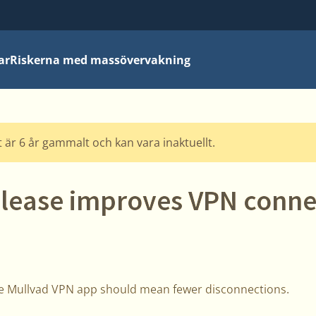
ar
Riskerna med massövervakning
 är 6 år gammalt och kan vara inaktuellt.
elease improves VPN conne
he Mullvad VPN app should mean fewer disconnections.