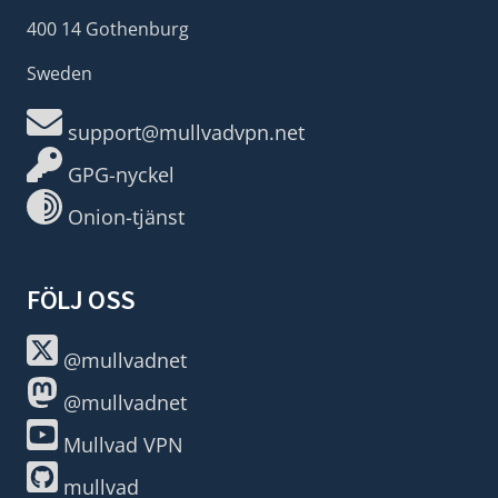
400 14 Gothenburg
Sweden
support@mullvadvpn.net
GPG-nyckel
Onion-tjänst
FÖLJ OSS
@mullvadnet
@mullvadnet
Mullvad VPN
mullvad