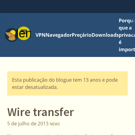
Porque
que a
Menu
VPN
Navegador
Preçário
Downloads
privac
é
impor
Esta publicação do blogue tem 13 anos e pode
estar desatualizada.
Wire transfer
5 de julho de 2013
NEWS