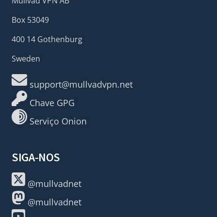
Mullvad VPN AB
Box 53049
400 14 Gothenburg
Sweden
support@mullvadvpn.net
Chave GPG
Serviço Onion
SIGA-NOS
@mullvadnet
@mullvadnet