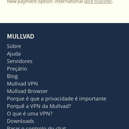
New payment option: international
wire transfer
.
MULLVAD
Sobre
Ajuda
Servidores
Preçário
Blog
Mullvad VPN
Mullvad Browser
Porque é que a privacidade é importante
Porquê a VPN da Mullvad?
O que é uma VPN?
Downloads
Parar o controlo do chat