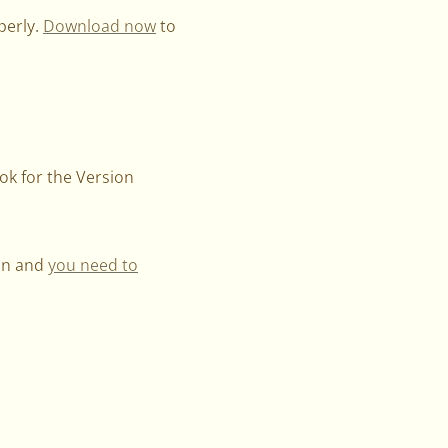
perly.
Download now
to
ook for the Version
ion and
you need to