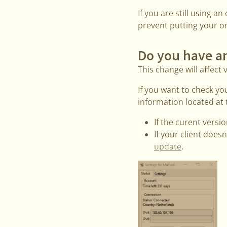
If you are still using a
prevent putting your onl
Do you have an
This change will affect 
If you want to check yo
information located at
If the curent versio
If your client does
update
.