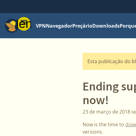
Menu
VPN
Navegador
Preçário
Downloads
Porque
Esta publicação do b
Ending sup
now!
23 de março de 2018
N
Now is the time to
dow
versions.