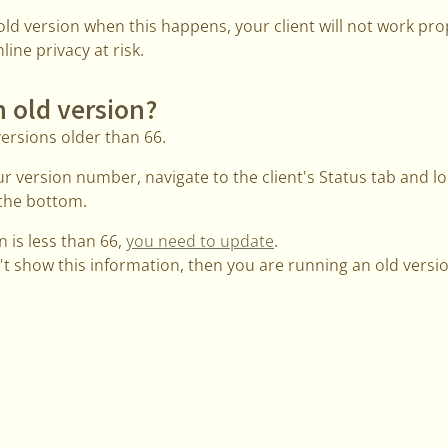
n old version when this happens, your client will not work pro
ine privacy at risk.
 old version?
versions older than 66.
ur version number, navigate to the client's Status tab and l
 the bottom.
n is less than 66,
you need to update
.
n't show this information, then you are running an old vers