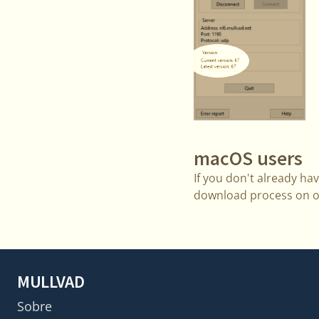
macOS users
If you don't already ha
download process on 
MULLVAD
Sobre