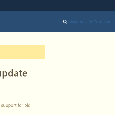
Iniciar sessão
Começar
 update
g support for old